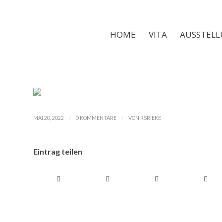
HOME
VITA
AUSSTEL
UNCATEGORIZED
/
/
MAI 20, 2022
0 KOMMENTARE
VON
RSRIEKE
Eintrag teilen