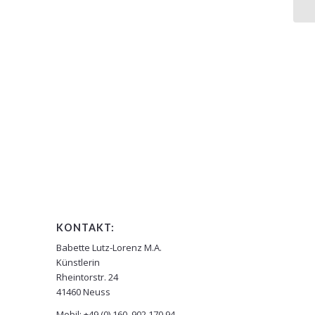
KONTAKT:
Babette Lutz-Lorenz M.A.
Künstlerin
Rheintorstr. 24
41460 Neuss
Mobil: +49 (0) 160. 902 170 94